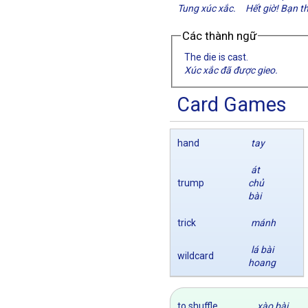
Tung xúc xắc.
Hết giờ! Bạn t
Các thành ngữ
The die is cast.
Xúc xắc đã được gieo.
Card Games
hand
tay
át
trump
chủ
bài
trick
mánh
lá bài
wildcard
hoang
to shuffle
xào bài