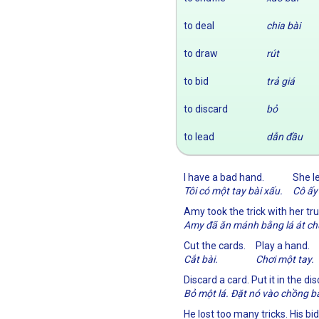
to deal
chia bài
to draw
rút
to bid
trả giá
to discard
bỏ
to lead
dẫn đầu
I have a bad hand.
She l
Tôi có một tay bài xấu.
Cô ấy 
Amy took the trick with her tr
Amy đã ăn mánh bằng lá át ch
Cut the cards.
Play a hand.
Cắt bài.
Chơi một tay.
Discard a card. Put it in the dis
Bỏ một lá. Đặt nó vào chồng bà
He lost too many tricks. His bi