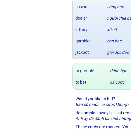
casino
sòng bạc
dealer
người chia bà
lottery
xổ số
gambler
con bạc
jackpot
giải độc đắc
to gamble
đánh bạc
to bet
cá cược
Would you like to bet?
Bạn có muốn cá cược không?
He gambled away his last rema
Anh ấy đã đánh bạc hết những 
These cards are marked. You 