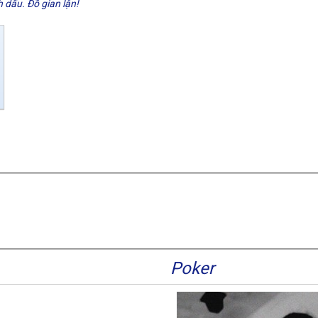
 dấu. Đồ gian lận!
Poker