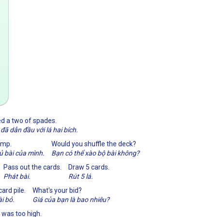
ed a two of spades.
đã dẫn đầu với lá hai bích.
ump.
Would you shuffle the deck?
ủ bài của mình.
Bạn có thể xào bộ bài không?
Pass out the cards.
Draw 5 cards.
Phát bài.
Rút 5 lá.
card pile.
What's your bid?
i bỏ.
Giá của bạn là bao nhiêu?
d was too high.