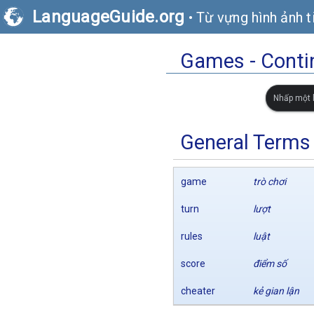
LanguageGuide.org
•
Từ vựng hình ảnh t
Games - Conti
Nhấp một l
General Terms
game
trò chơi
turn
lượt
rules
luật
score
điểm số
cheater
kẻ gian lận