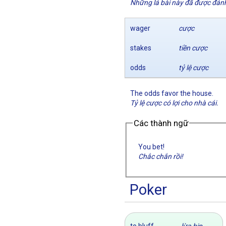
Những lá bài này đã được đánh
wager
cược
stakes
tiền cược
odds
tỷ lệ cược
The odds favor the house.
Tỷ lệ cược có lợi cho nhà cái.
Các thành ngữ
You bet!
Chắc chắn rồi!
Poker
to bluff
lừa bịp