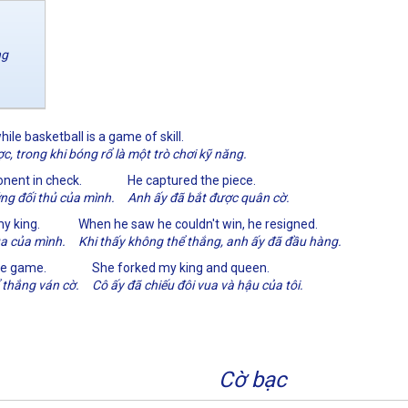
ng
ile basketball is a game of skill.
ợc, trong khi bóng rổ là một trò chơi kỹ năng.
nent in check.
He captured the piece.
ng đối thủ của mình.
Anh ấy đã bắt được quân cờ.
my king.
When he saw he couldn't win, he resigned.
ua của mình.
Khi thấy không thể thắng, anh ấy đã đầu hàng.
the game.
She forked my king and queen.
 thắng ván cờ.
Cô ấy đã chiếu đôi vua và hậu của tôi.
Cờ bạc