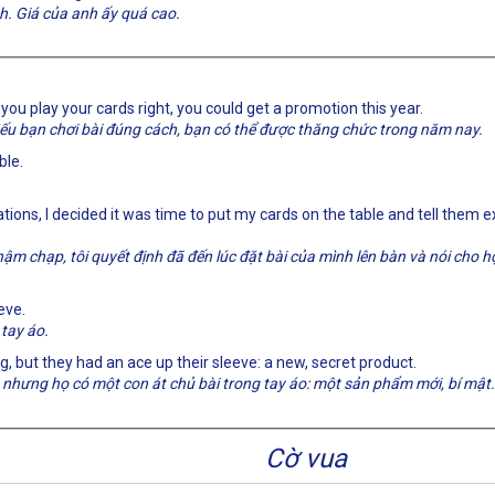
. Giá của anh ấy quá cao.
f you play your cards right, you could get a promotion this year.
ếu bạn chơi bài đúng cách, bạn có thể được thăng chức trong năm nay.
ble.
ions, I decided it was time to put my cards on the table and tell them ex
m chạp, tôi quyết định đã đến lúc đặt bài của mình lên bàn và nói cho h
eve.
 tay áo.
 but they had an ace up their sleeve: a new, secret product.
nhưng họ có một con át chủ bài trong tay áo: một sản phẩm mới, bí mật.
Cờ vua