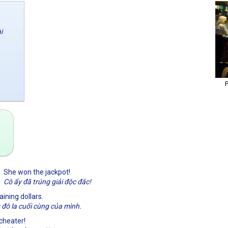
i
She won the jackpot!
Cô ấy đã trúng giải độc đắc!
ining dollars.
đô la cuối cùng của mình.
cheater!