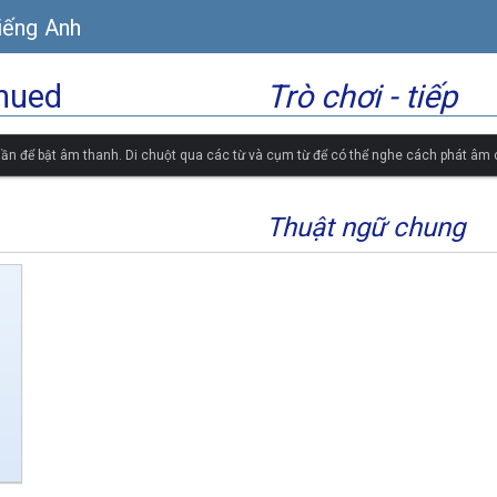
iếng Anh
nued
Trò chơi - tiếp
ần để bật âm thanh. Di chuột qua các từ và cụm từ để có thể nghe cách phát âm
Thuật ngữ chung