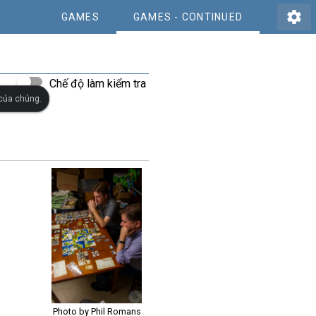
settings
GAMES
GAMES - CONTINUED
Chế độ làm kiểm tra
 của chúng.
Photo by Phil Romans