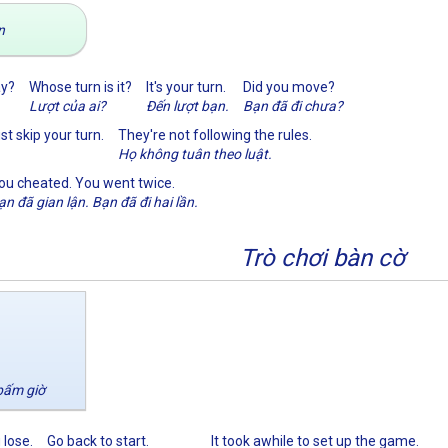
n
ay?
Whose turn is it?
It's your turn.
Did you move?
Lượt của ai?
Đến lượt bạn.
Bạn đã đi chưa?
t skip your turn.
They're not following the rules.
Họ không tuân theo luật.
ou cheated. You went twice.
ạn đã gian lận. Bạn đã đi hai lần.
Trò chơi bàn cờ
bấm giờ
 lose.
Go back to start.
It took awhile to set up the game.