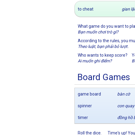
to cheat
gian lậ
What game do you want to pl
Bạn muốn chơi trò gì?
According to the rules, you mus
Theo luật, bạn phải bỏ lượt.
Who wants to keep score?
Y
Ai muốn ghi điểm?
B
Board Games
game board
bàn cờ
spinner
con quay
timer
đồng hồ 
Roll the dice.
Time's up! You