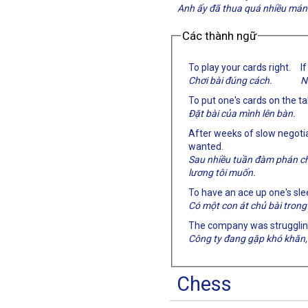
Anh ấy đã thua quá nhiều mánh
Các thành ngữ
To play your cards right.
I
Chơi bài đúng cách.
N
To put one's cards on the ta
Đặt bài của mình lên bàn.
After weeks of slow negotiat
wanted.
Sau nhiều tuần đàm phán chậ
lương tôi muốn.
To have an ace up one's sle
Có một con át chủ bài trong
The company was struggling,
Công ty đang gặp khó khăn, 
Chess