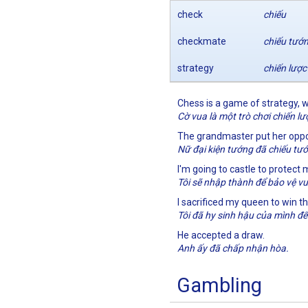
check
chiếu
checkmate
chiếu tướ
strategy
chiến lược
Chess is a game of strategy, wh
Cờ vua là một trò chơi chiến lư
The grandmaster put her oppo
Nữ đại kiện tướng đã chiếu tướ
I'm going to castle to protect 
Tôi sẽ nhập thành để bảo vệ v
I sacrificed my queen to win 
Tôi đã hy sinh hậu của mình để
He accepted a draw.
Anh ấy đã chấp nhận hòa.
Gambling