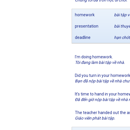
Chúng tôi đã trốn học đi chơi.
homework
bài tập 
presentation
bài thuyế
deadline
hạn chót
I'm doing homework.
Tôi đang làm bài tập về nhà.
Did you turn in your homewor
Bạn đã nộp bài tập về nhà chư
It's time to hand in your home
Đã đến giờ nộp bài tập về nhà r
The teacher handed out the a
Giáo viên phát bài tập.