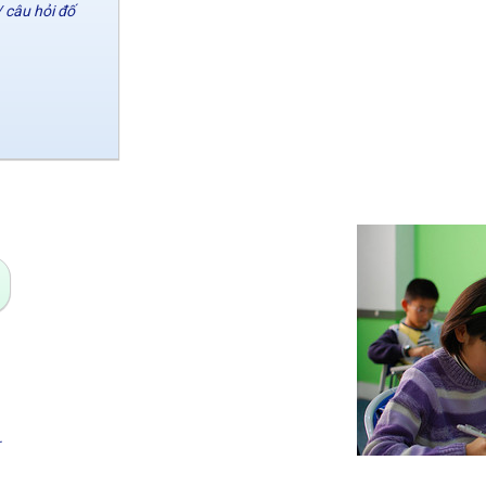
/ câu hỏi đố
.