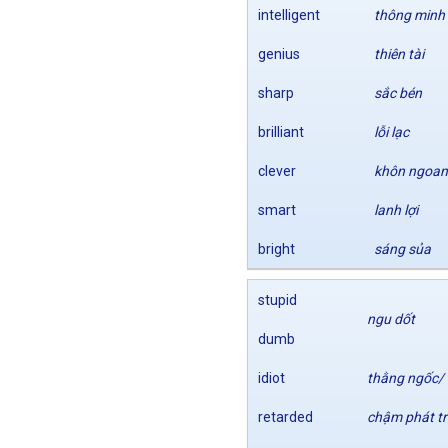
intelligent
thông minh
genius
thiên tài
sharp
sắc bén
brilliant
lỗi lạc
clever
khôn ngoan
smart
lanh lợi
bright
sáng sủa
stupid
ngu dốt
dumb
idiot
thằng ngốc/
retarded
chậm phát tr