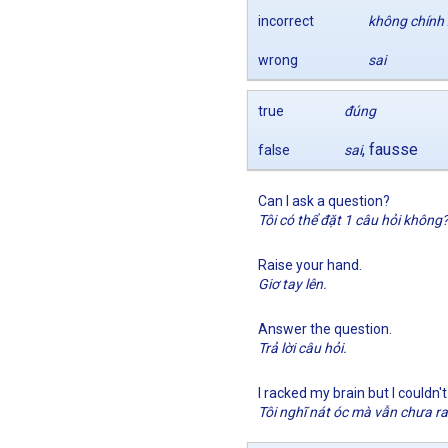
incorrect
không chính
wrong
sai
true
đúng
, fausse
false
sai
Can I ask a question?
Tôi có thể đặt 1 câu hỏi không
Raise your hand.
Giơ tay lên.
Answer the question.
Trả lời câu hỏi.
I racked my brain but I couldn
Tôi nghĩ nát óc mà vẫn chưa ra 