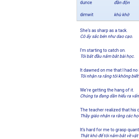
dunce
đần độn
dimwit
khù khờ
She's as sharp as a tack.
Cô ấy sắc bén như dao cạo.
I'm starting to catch on.
Tôi bắt đầu nắm bắt bài học.
It dawned on me that I had no
Tôi nhận ra rằng tôi không biết
We're getting the hang of it.
Chúng ta đang dần hiểu ra vấn
The teacher realized that his c
Thầy giáo nhận ra rằng các họ
It's hard for me to grasp quan
Thật khó để tôi nắm bắt về vật 