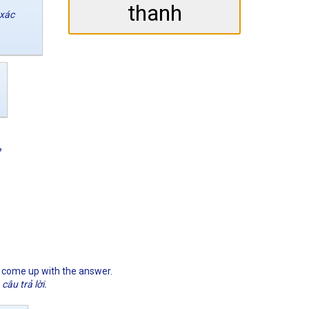
thanh
 xác
?
't come up with the answer.
câu trả lời.