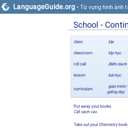
LanguageGuide.org
•
Từ vựng hình ảnh t
School - Conti
class
lớp
classroom
lớp học
roll call
điểm danh
lesson
bài học
giáo trình/
curriculum
giảng dạy
Put away your books.
Cất sách vào.
Take out your Chemistry book