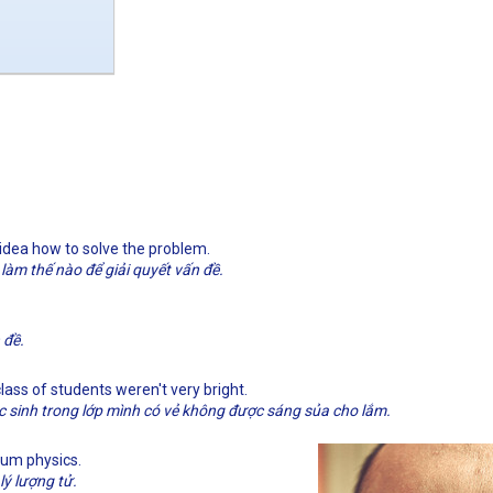
 idea how to solve the problem.
 làm thế nào để giải quyết vấn đề.
 đề.
lass of students weren't very bright.
c sinh trong lớp mình có vẻ không được sáng sủa cho lắm.
tum physics.
lý lượng tử.