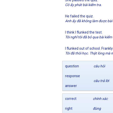
She passed the quiz.
Cô ấy phát bài kiểm tra.
He failed the quiz.
Anh ấy đã không làm được bài 
I think I flunked the test.
Tôi nghĩ tôi đã bỏ qua bài kiểm 
I flunked out of school. Frankly
Tôi đã thôi học. Thật lòng mà 
question
câu hỏi
response
câu trả lời
answer
correct
chính xác
right
đúng