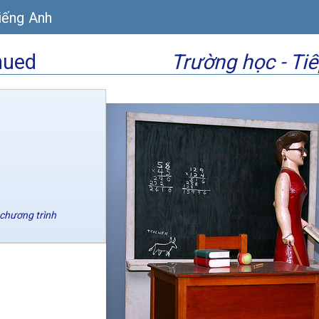
iếng Anh
nued
Trường học - Tiế
 chương trình
.