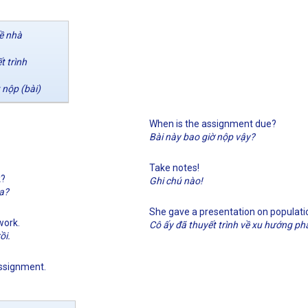
về nhà
t trình
 nộp (bài)
When is the assignment due?
Bài này bao giờ nộp vậy?
Take notes!
k?
Ghi chú nào!
a?
She gave a presentation on populati
work.
Cô ấy đã thuyết trình về xu hướng phá
ồi.
ssignment.