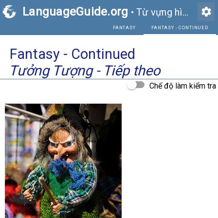
LanguageGuide.org
settings
•
Từ vựng hình ảnh tiếng Anh
FANTASY
Fantasy - Continued
Tưởng Tượng - Tiếp theo
Chế độ làm kiểm tra