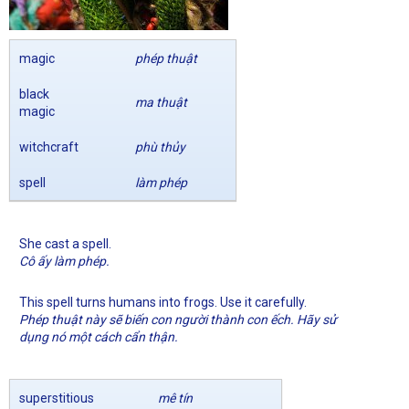
magic
phép thuật
black
ma thuật
magic
witchcraft
phù thủy
spell
làm phép
She cast a spell.
Cô ấy làm phép.
This spell turns humans into frogs. Use it carefully.
Phép thuật này sẽ biến con người thành con ếch. Hãy sử
dụng nó một cách cẩn thận.
superstitious
mê tín