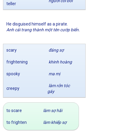
người coi bói
teller
He disguised himself as a pirate.
Anh cải trang thành một tên cướp biển.
scary
đáng sợ
frightening
khinh hoàng
spooky
ma mị
làm rởn tóc
creepy
gáy
to scare
làm sợ hãi
to frighten
làm khiếp sợ