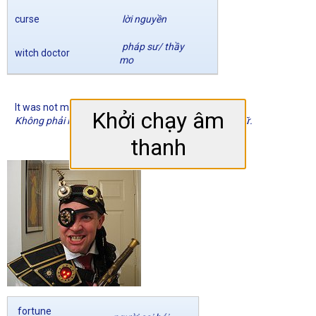
curse
lời nguyền
pháp sư/ thầy
witch doctor
mo
It was not me. I was possessed by an evil spirit.
Khởi chạy âm
Không phải là tôi. Tôi đã bị ám bởi một linh hồn quỷ dữ.
thanh
fortune