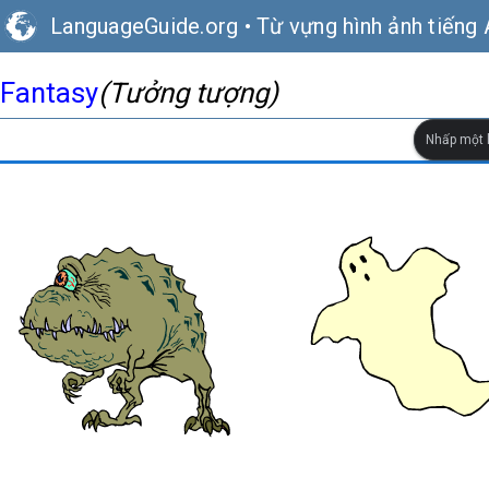
LanguageGuide.org
•
Từ vựng hình ảnh tiếng
Fantasy
(Tưởng tượng)
Nhấp một l