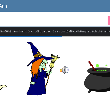
 Anh
ần để bật âm thanh. Di chuột qua các từ và cụm từ để có thể nghe cách phát âm