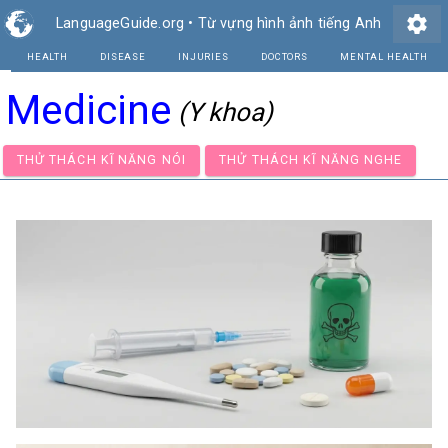
settings
LanguageGuide.org
•
Từ vựng hình ảnh tiếng Anh
HEALTH
DISEASE
INJURIES
DOCTO
Medicine
(Y khoa)
THỬ THÁCH KĨ NĂNG NÓI
THỬ THÁCH KĨ NĂNG NGH