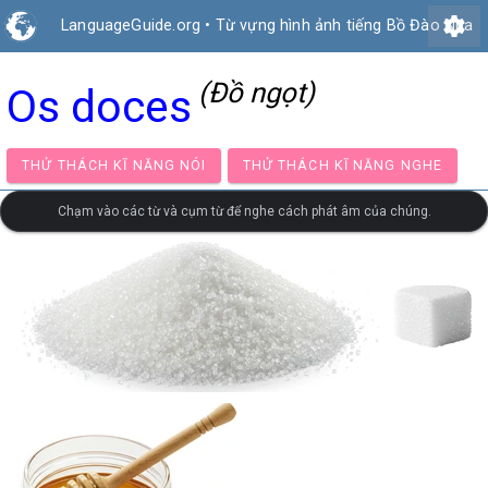
settings
LanguageGuide.org
•
Từ vựng hình ảnh tiếng Bồ Đào Nha
(Đồ ngọt)
Os doces
THỬ THÁCH KĨ NĂNG NÓI
THỬ THÁCH KĨ NĂNG NG
Chạm vào các từ và cụm từ để nghe cách phát âm của chúng.