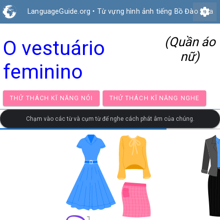
settings
LanguageGuide.org
•
Từ vựng hình ảnh tiếng Bồ Đào Nha
(Quần áo
O vestuário
nữ)
feminino
THỬ THÁCH KĨ NĂNG NÓI
THỬ THÁCH KĨ NĂNG NG
Chạm vào các từ và cụm từ để nghe cách phát âm của chúng.