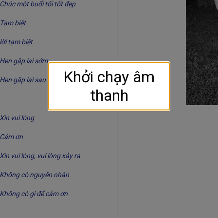
Chúc một buổi tối tốt đẹp
Tạm biệt
lời tạm biệt
Hẹn gặp lại sớm
Khởi chạy âm
Hẹn gặp lại sau
thanh
Xin vui lòng
Cảm ơn
Xin vui lòng, vui lòng xảy ra
Không có nguyên nhân
Không có gì để cảm ơn