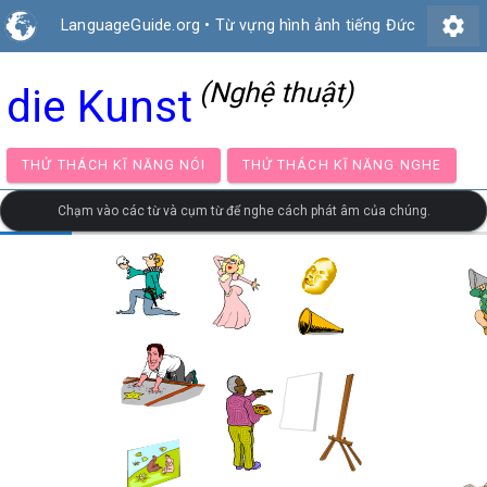
settings
LanguageGuide.org
•
Từ vựng hình ảnh tiếng Đức
(Nghệ thuật)
die Kunst
THỬ THÁCH KĨ NĂNG NÓI
THỬ THÁCH KĨ NĂNG NG
Chạm vào các từ và cụm từ để nghe cách phát âm của chúng.