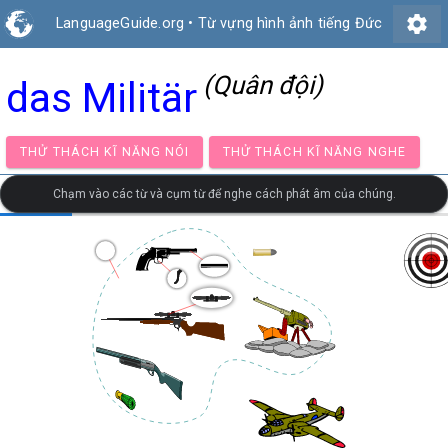
settings
LanguageGuide.org
•
Từ vựng hình ảnh tiếng Đức
(Quân đội)
das Militär
THỬ THÁCH KĨ NĂNG NÓI
THỬ THÁCH KĨ NĂNG NG
Chạm vào các từ và cụm từ để nghe cách phát âm của chúng.