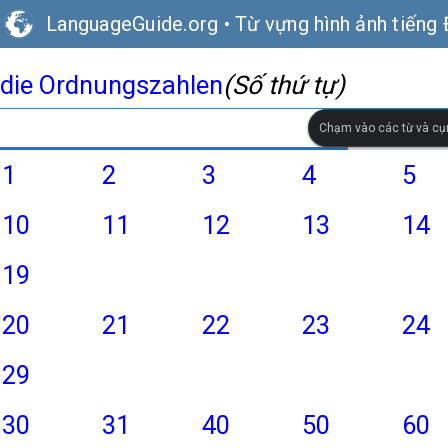
LanguageGuide.org
•
Từ vựng hình ảnh tiếng
die Ordnungszahlen
(Số thứ tự)
Chạm vào các từ và cụ
1
2
3
4
5
10
11
12
13
14
19
20
21
22
23
24
29
30
31
40
50
60