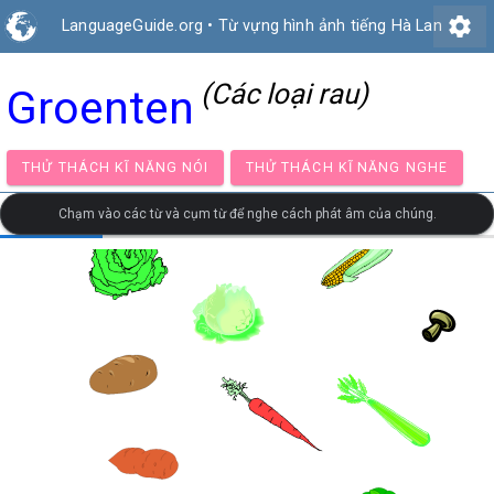
settings
LanguageGuide.org
•
Từ vựng hình ảnh tiếng Hà Lan
(Các loại rau)
Groenten
THỬ THÁCH KĨ NĂNG NÓI
THỬ THÁCH KĨ NĂNG NG
Chạm vào các từ và cụm từ để nghe cách phát âm của chúng.