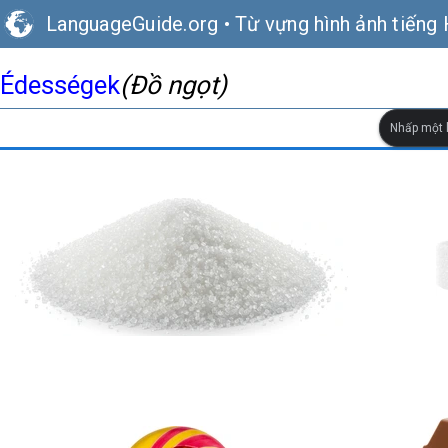
LanguageGuide.org
•
Từ vựng hình ảnh tiếng
Édességek
(Đồ ngọt)
Nhấp một l