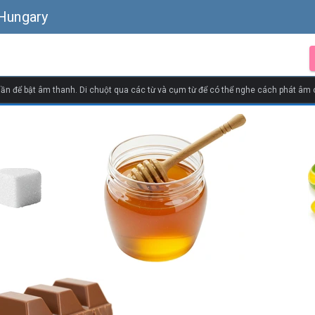
 Hungary
ần để bật âm thanh. Di chuột qua các từ và cụm từ để có thể nghe cách phát âm