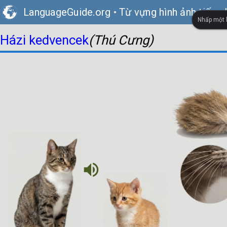
LanguageGuide.org
•
Từ vựng hình ảnh tiếng
Nhấp một l
Házi kedvencek
(Thú Cưng)
volume_up