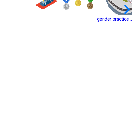
keyboard_arrow_
gender practice ..