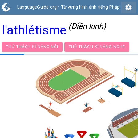
settings
LanguageGuide.org
•
Từ vựng hình ảnh tiếng Pháp
(Điền kinh)
l'athlétisme
THỬ THÁCH KĨ NĂNG NÓI
THỬ THÁCH KĨ NĂNG NG