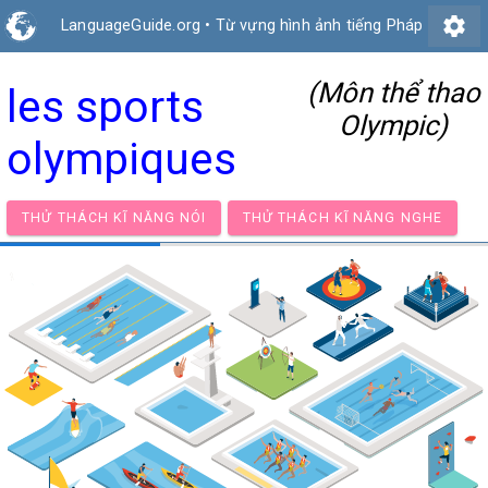
settings
LanguageGuide.org
•
Từ vựng hình ảnh tiếng Pháp
(Môn thể thao
les sports
Olympic)
olympiques
THỬ THÁCH KĨ NĂNG NÓI
THỬ THÁCH KĨ NĂNG NG