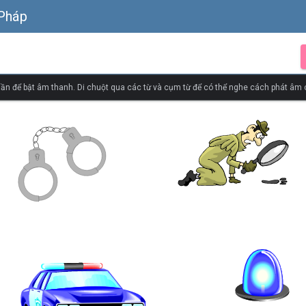
 Pháp
ần để bật âm thanh. Di chuột qua các từ và cụm từ để có thể nghe cách phát âm