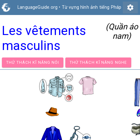
settings
LanguageGuide.org
•
Từ vựng hình ảnh tiếng Pháp
(Quần áo
Les vêtements
nam)
masculins
THỬ THÁCH KĨ NĂNG NÓI
THỬ THÁCH KĨ NĂNG NG