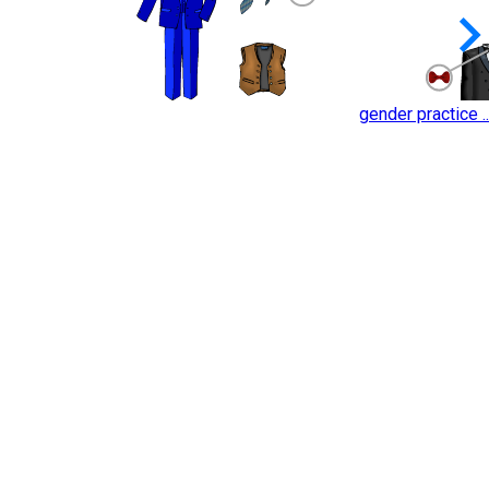
keyboard_arrow_
gender practice ..