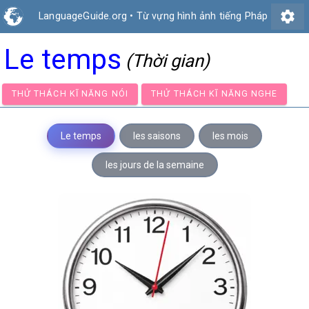
settings
LanguageGuide.org
•
Từ vựng hình ảnh tiếng Pháp
Le temps
(Thời gian)
THỬ THÁCH KĨ NĂNG NÓI
THỬ THÁCH KĨ NĂNG NGH
Le temps
les saisons
les mois
les jours de la semaine