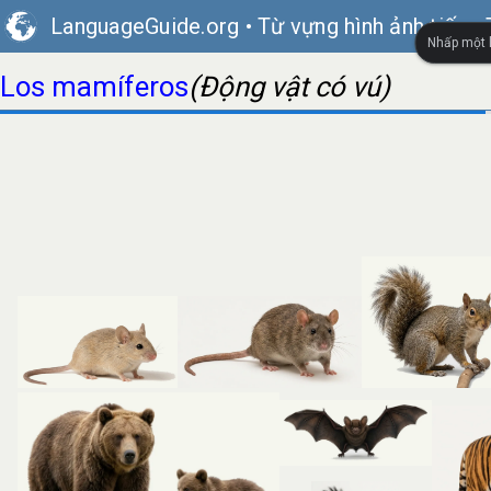
LanguageGuide.org
•
Từ vựng hình ảnh tiếng
Nhấp một l
Los mamíferos
(Động vật có vú)