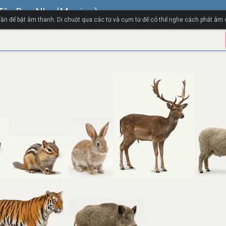
 Tây Ban Nha (Mexico)
ần để bật âm thanh. Di chuột qua các từ và cụm từ để có thể nghe cách phát âm