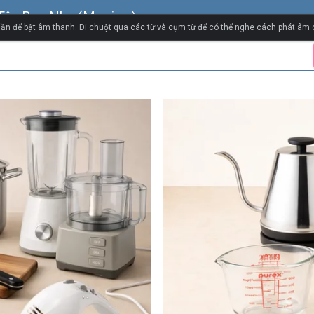
 Tây Ban Nha (Mexico)
ần để bật âm thanh. Di chuột qua các từ và cụm từ để có thể nghe cách phát âm