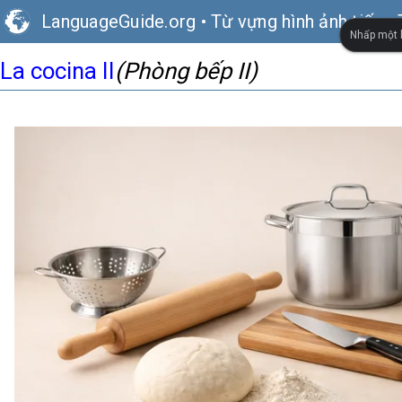
LanguageGuide.org
•
Từ vựng hình ảnh tiếng
Nhấp một l
La cocina II
(Phòng bếp II)