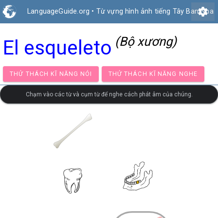
settings
LanguageGuide.org
•
Từ vựng hình ảnh tiếng Tây Ban Nha
(Bộ xương)
El esqueleto
THỬ THÁCH KĨ NĂNG NÓI
THỬ THÁCH KĨ NĂNG NG
Chạm vào các từ và cụm từ để nghe cách phát âm của chúng.