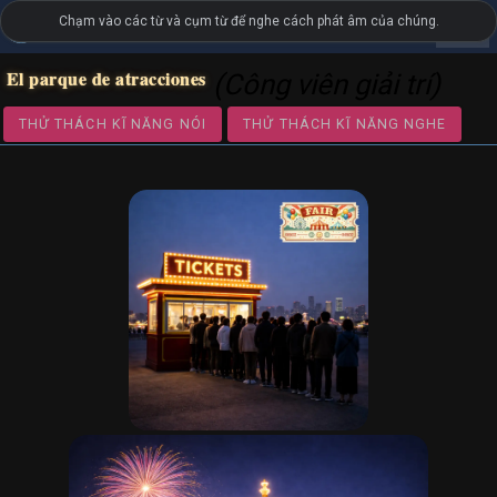
Chạm vào các từ và cụm từ để nghe cách phát âm của chúng.
settings
LanguageGuide.org
•
Từ vựng hình ảnh tiếng Tây Ban Nha
El parque de atracciones
(Công viên giải trí)
THỬ THÁCH KĨ NĂNG NÓI
THỬ THÁCH KĨ NĂNG NGH