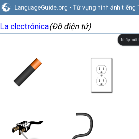
LanguageGuide.org
•
Từ vựng hình ảnh tiếng
La electrónica
(Đồ điện tử)
Nhấp một l