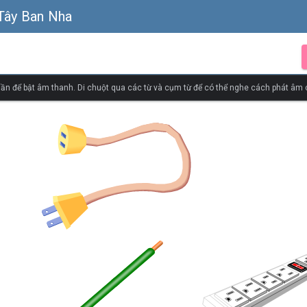
 Tây Ban Nha
ần để bật âm thanh. Di chuột qua các từ và cụm từ để có thể nghe cách phát âm