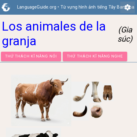
settings
LanguageGuide.org
•
Từ vựng hình ảnh tiếng Tây Ban Nha
Los animales de la
(Gia
granja
súc)
THỬ THÁCH KĨ NĂNG NÓI
THỬ THÁCH KĨ NĂNG NGH