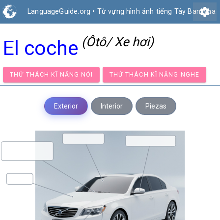
settings
LanguageGuide.org
•
Từ vựng hình ảnh tiếng Tây Ban Nha
(Ôtô/ Xe hơi)
El coche
THỬ THÁCH KĨ NĂNG NÓI
THỬ THÁCH KĨ NĂNG NG
Exterior
Interior
Piezas