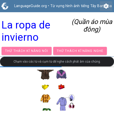
settings
LanguageGuide.org
•
Từ vựng hình ảnh tiếng Tây Ban Nha
(Quần áo mùa
La ropa de
đông)
invierno
THỬ THÁCH KĨ NĂNG NÓI
THỬ THÁCH KĨ NĂNG NG
Chạm vào các từ và cụm từ để nghe cách phát âm của chúng.