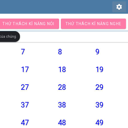
settings
THỬ THÁCH KĨ NĂNG NÓI
THỬ THÁCH KĨ NĂNG NGHE
 của chúng.
7
8
9
17
18
19
27
28
29
37
38
39
47
48
49