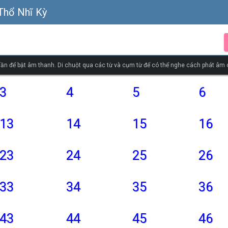
Thổ Nhĩ Kỳ
ần để bật âm thanh. Di chuột qua các từ và cụm từ để có thể nghe cách phát âm
3
4
5
6
13
14
15
16
23
24
25
26
33
34
35
36
43
44
45
46