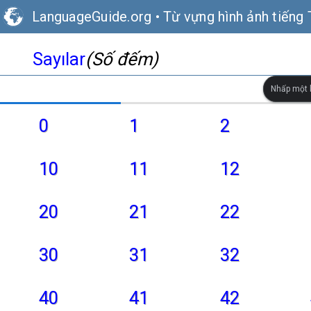
LanguageGuide.org
•
Từ vựng hình ảnh tiếng 
Sayılar
(Số đếm)
Nhấp một l
0
1
2
10
11
12
20
21
22
30
31
32
40
41
42