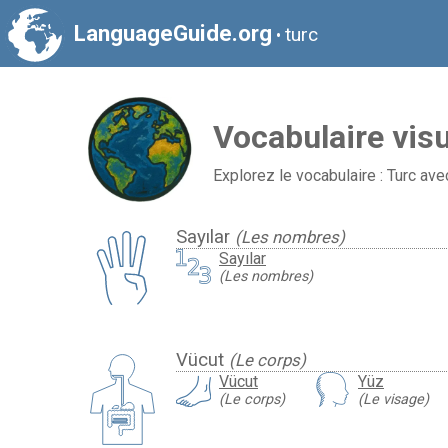
LanguageGuide.org
turc
•
Vocabulaire visu
Explorez le vocabulaire : Turc av
Sayılar
(Les nombres)
Sayılar
(Les nombres)
Vücut
(Le corps)
Vücut
Yüz
(Le corps)
(Le visage)