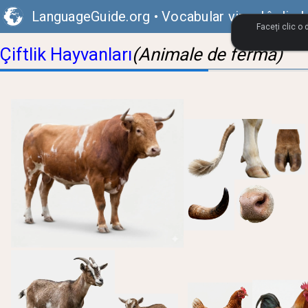
LanguageGuide.org
•
Vocabular vizual în lim
Faceți clic o
Çiftlik Hayvanları
(Animale de fermă)