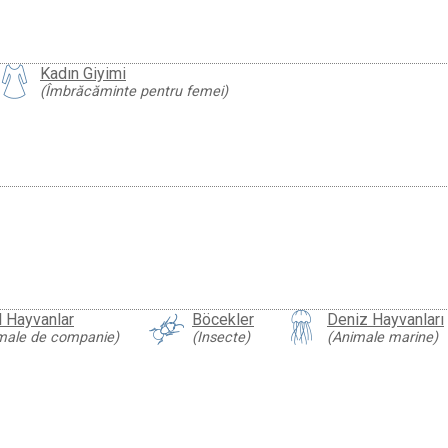
Kadın Giyimi
(Îmbrăcăminte pentru femei)
l Hayvanlar
Böcekler
Deniz Hayvanları
male de companie)
(Insecte)
(Animale marine)