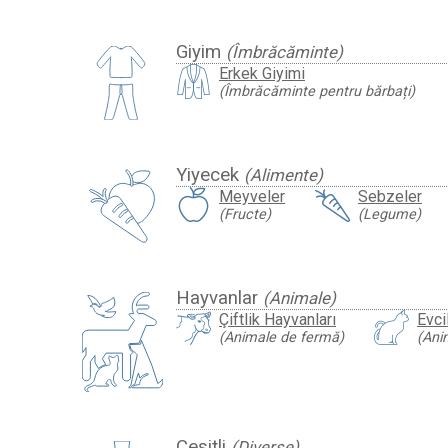
Giyim
(Îmbrăcăminte)
Erkek Giyimi
(Îmbrăcăminte pentru bărbați)
Yiyecek
(Alimente)
Meyveler
Sebzeler
(Fructe)
(Legume)
Hayvanlar
(Animale)
Çiftlik Hayvanları
Evci
(Animale de fermă)
(Ani
Çeşitli
(Diverse)