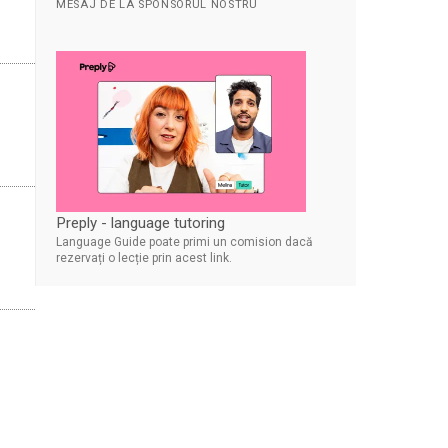
MESAJ DE LA SPONSORUL NOSTRU
Preply - language tutoring
Language Guide poate primi un comision dacă
rezervați o lecție prin acest link.