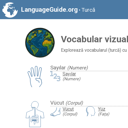
LanguageGuide.org
Turcă
•
Vocabular vizual
Explorează vocabularul (turcă) cu 
Sayılar
(Numere)
Sayılar
(Numere)
Vücut
(Corpul)
Vücut
Yüz
(Corpul)
(Faţa)