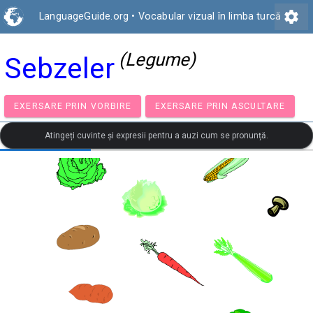
settings
LanguageGuide.org
•
Vocabular vizual în limba turcă
(Legume)
Sebzeler
EXERSARE PRIN VORBIRE
EXERSARE PRIN ASCULTA
Atingeți cuvinte și expresii pentru a auzi cum se pronunță.