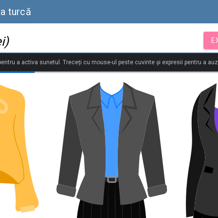
ba turcă
i)
E
 pentru a activa sunetul. Treceți cu mouse-ul peste cuvinte și expresii pentru a au