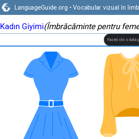
LanguageGuide.org
•
Vocabular vizual în lim
Kadın Giyimi
(Îmbrăcăminte pentru feme
Faceți clic o dată