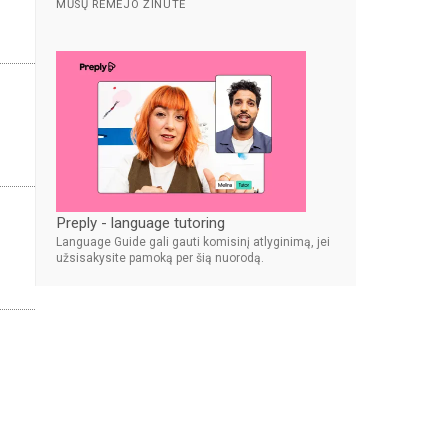
MŪSŲ RĖMĖJO ŽINUTĖ
Preply - language tutoring
Language Guide gali gauti komisinį atlyginimą, jei
užsisakysite pamoką per šią nuorodą.