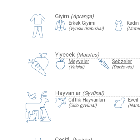
Giyim
(Apranga)
Erkek Giyimi
Kadın 
(Vyriški drabužiai)
(Moter
Yiyecek
(Maistas)
Meyveler
Sebzeler
(Vaisiai)
(Daržovės)
Hayvanlar
(Gyvūnai)
Çiftlik Hayvanları
Evcil
(Ūkio gyvūnai)
(Nami
Çeşitli
(Įvairūs)