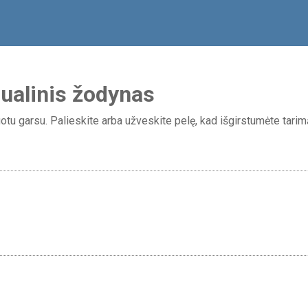
zualinis žodynas
tu garsu. Palieskite arba užveskite pelę, kad išgirstumėte tarimą,