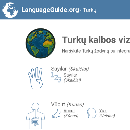
LanguageGuide.org
Turkų
•
Turkų kalbos vi
Naršykite Turkų žodyną su integruo
Sayılar
(Skaičiai)
Sayılar
(Skaičiai)
Vücut
(Kūnas)
Vücut
Yüz
(Kūnas)
(Veidas)