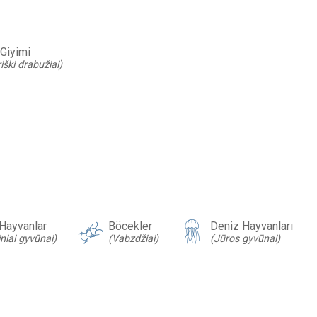
Giyimi
iški drabužiai)
 Hayvanlar
Böcekler
Deniz Hayvanları
niai gyvūnai)
(Vabzdžiai)
(Jūros gyvūnai)