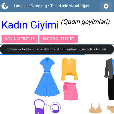
settings
LanguageGuide.org
•
Türk dilinin vizual lüğəti
(Qadın geyimləri)
Kadın Giyimi
DANIŞIĞI TEST ET
EŞITMƏNI TEST ET
Sözlərin və ifadələrin necə tələffüz edildiyini eşitmək üçün onlara toxunun.