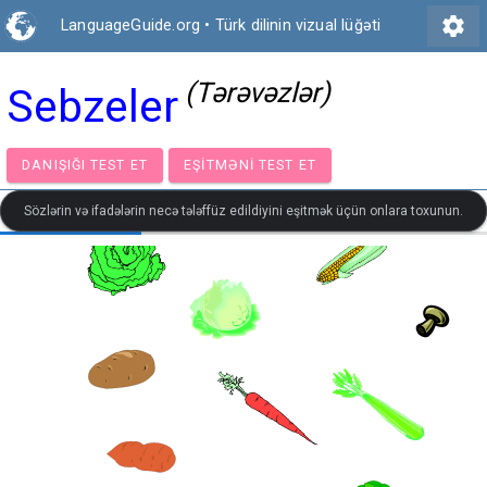
settings
LanguageGuide.org
•
Türk dilinin vizual lüğəti
(Tərəvəzlər)
Sebzeler
DANIŞIĞI TEST ET
EŞITMƏNI TEST ET
Sözlərin və ifadələrin necə tələffüz edildiyini eşitmək üçün onlara toxunun.