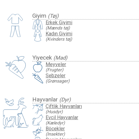
Giyim
(Tøj)
Erkek Giyimi
(Mænds tøj)
Kadın Giyimi
(Kvinders tøj)
Yiyecek
(Mad)
Meyveler
(Frugter)
Sebzeler
(Grønsager)
Hayvanlar
(Dyr)
Çiftlik Hayvanları
(Husdyr)
Evcil Hayvanlar
(Kæledyr)
Böcekler
(Insekter)