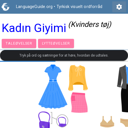
settings
LanguageGuide.org
•
Tyrkisk visuelt ordforråd
(Kvinders tøj)
Kadın Giyimi
TALEØVELSER
LYTTEØVELSER
Tryk på ord og sætninger for at høre, hvordan de udtales.