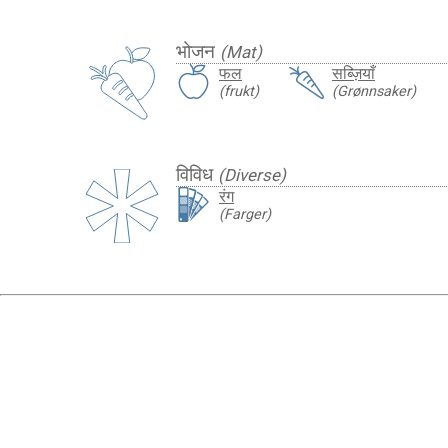
भोजन
(Mat)
फल
सब्ज़ियाँ
(frukt)
(Grønnsaker)
विविध
(Diverse)
रंग
(Farger)