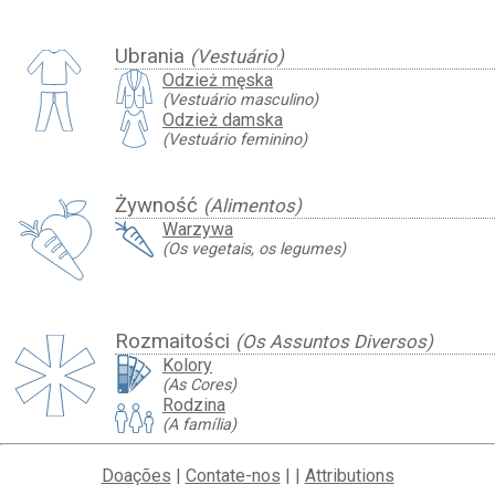
Ubrania
(Vestuário)
Odzież męska
(Vestuário masculino)
Odzież damska
(Vestuário feminino)
Żywność
(Alimentos)
Warzywa
(Os vegetais, os legumes)
Rozmaitości
(Os Assuntos Diversos)
Kolory
(As Cores)
Rodzina
(A família)
Doações
|
Contate-nos
| |
Attributions