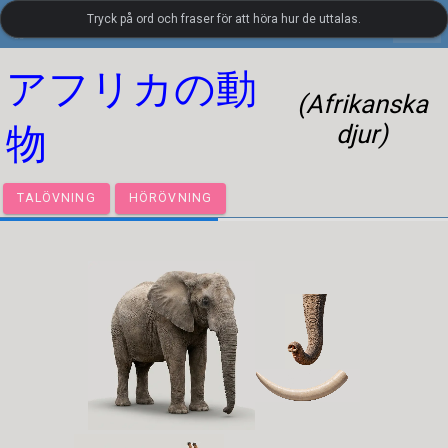
Tryck på ord och fraser för att höra hur de uttalas.
settings
LanguageGuide.org
•
Japanskt visuellt ordförråd
アフリカの動
(Afrikanska
djur)
物
TALÖVNING
HÖRÖVNING