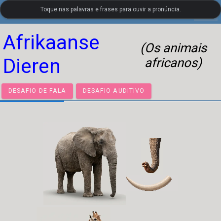
Toque nas palavras e frases para ouvir a pronúncia.
settings
LanguageGuide.org
•
Vocabulário Visual de Holandês
Afrikaanse
(Os animais
Dieren
africanos)
DESAFIO DE FALA
DESAFIO AUDITIVO