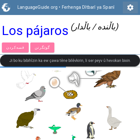
settings
LanguageGuide.org
•
Ferhenga Dîtbarî ya Spanî
(باڵندە / باڵدار)
Los pájaros
گوێگرتن
قسەكردن
Ji bo ku bibihîzin ka ew çawa têne bilêvkirin, li ser peyv û hevokan bixin.