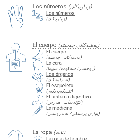
Los números
(ژمارەكان)
Los números
(ژمارەكان)
El cuerpo
(بەشەکانی جەستە)
El cuerpo
(بەشەکانی جەستە)
La cara
(روخسار/ سەکوت/ سییما)
Los órganos
(ئەندامەکان)
El esqueleto
(ئێسکەپەیکەر)
El sistema digestivo
(کۆئەندامی هەرس)
La medicina
(بواری پزیشکی/ تەندروستی)
La ropa
(تات)
La ropa de hombre