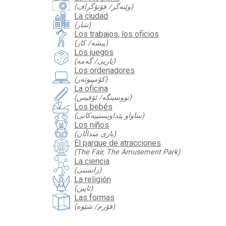
(وێنەگر/ فۆتۆگراف)
La ciudad
(شار)
Los trabajos, los oficios
(پیشە/ کار)
Los juegos
(یاریی/ گەمە)
Los ordenadores
(کۆمپیوتەر)
La oficina
(نووسینگە/ ئۆفیس)
Los bebés
(ساواو پێداویستییەکانی)
Los niños
(یاری منداڵان)
El parque de atracciones
(The Fair, The Amusement Park)
La ciencia
(زانستی)
La religión
(ئایین)
Las formas
(فۆرم/ شێوە)