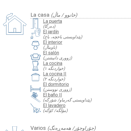
La casa
(خانوو / ماڵ)
La puerta
(دەرگا)
El jardín
(پێداویستی باخچە، باخ)
El interior
(ناوماڵ)
El salón
(ژووری دانیشتن)
La cocina
(خواردنگە ١)
La cocina II
(خواردنگە ٢)
El dormitorio
(ژووری نووستن)
El baño II
(پێداویستی گەرماو/ شۆرگە)
El lavadero
(مۆڵگە/ کۆگە)
Varios
(جۆراوجۆر/ هەمەڕەنگ)