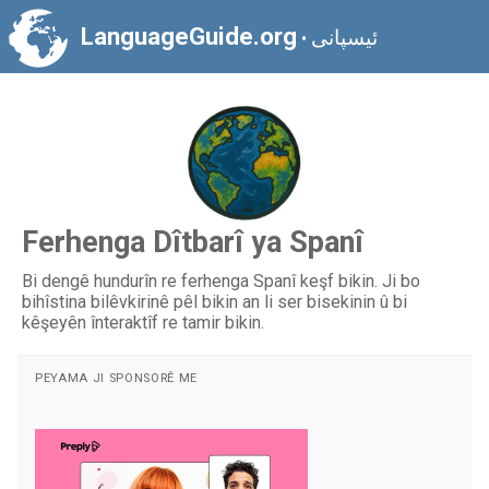
LanguageGuide.org
ئیسپانی
•
Ferhenga Dîtbarî ya Spanî
Bi dengê hundurîn re ferhenga Spanî keşf bikin. Ji bo
bihîstina bilêvkirinê pêl bikin an li ser bisekinin û bi
kêşeyên înteraktîf re tamir bikin.
PEYAMA JI SPONSORÊ ME