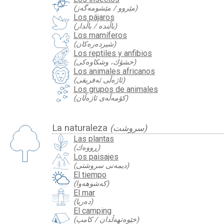
(مێروو / مێشومەگەز)
Los pájaros
(باڵندە / باڵدار)
Los mamíferos
(شیردەرەکان)
Los reptiles y anfibios
(خشۆك‌، وشکاوەکی)
Los animales africanos
(ئاژەڵی ئەفریقی)
Los grupos de animales
(کۆمەڵەی ئاژەڵان)
La naturaleza
(سروشت)
Las plantas
(ڕووەك)
Los paisajes
(دیمەنی سروشتی)
El tiempo
(کەشوهەوا)
El mar
(دەریا)
El camping
(خێوەتهەڵدان / کامپ)