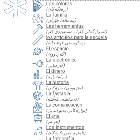
Los colores
(ڕەنگەکان)
La familia
(بنەماڵە/ خێزان)
Las herramientas
(ئامڕازگەلی کار/ دەستاوێژی کار)
los artículos para la escuela
(پێداویستی قوتابخانە)
El espacio
(گەردوون)
La electrónica
(کارەبایی)
El dinero
(دراو/ پارە)
La historia
(مێژوویی/ دیرۆكیی)
La fantasía
(ئەندێشە، هەڵیتە)
La comunicación
(بوارەکانی پەیوەندیی)
El arte
(هونەر)
Los instrumentos
(ئامێرە میوزیکییەکان)
La fotografía