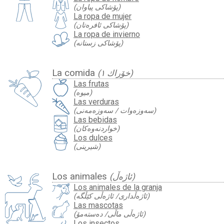
(پۆشاکی پیاوان)
La ropa de mujer
(پۆشاکی ئافرەتان)
La ropa de invierno
(پۆشاکی زستانە)
La comida
(خۆراك ١)
Las frutas
(میوە)
Las verduras
(سەوزەوات / سەوزەمەنی)
Las bebidas
(خواردنه‌وه‌كان)
Los dulces
(شیرینی)
Los animales
(ئاژەڵ)
Los animales de la granja
(ئاژەڵداری/ ئاژەڵی کێڵگە)
Las mascotas
(ئاژەڵی ماڵی/ دەستەمۆ)
Los insectos