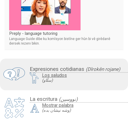
Preply - language tutoring
Language Guide dibe ku komîsyon bistîne ger hûn bi vê girêdanê
dersek rezerv bikin.
Expresiones cotidianas
(Dîrokên rojane)
Los saludos
(سڵاو)
La escritura
(نووسین)
Mostrar palabra
(وشە نیشان بدە)