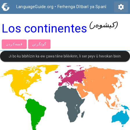
settings
LanguageGuide.org
•
Ferhenga Dîtbarî ya Spanî
(کیشوه‌ر)
Los continentes
گوێگرتن
قسەكردن
Ji bo ku bibihîzin ka ew çawa têne bilêvkirin, li ser peyv û hevokan bixin.