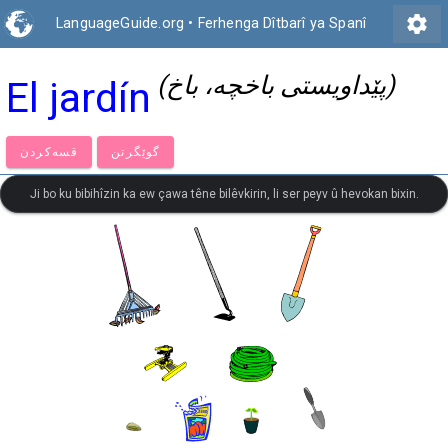
settings
LanguageGuide.org
•
Ferhenga Dîtbarî ya Spanî
(پێداویستی باخچە، باخ)
El jardín
گوێگرتن
قسەكردن
Ji bo ku bibihîzin ka ew çawa têne bilêvkirin, li ser peyv û hevokan bixin.