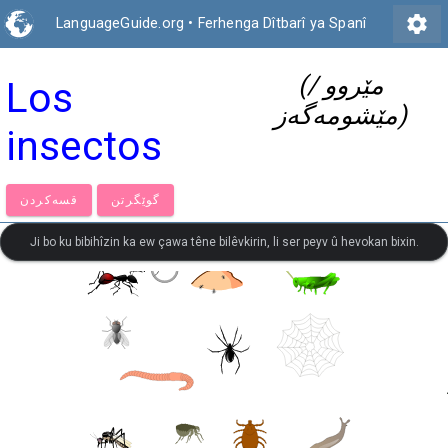
settings
LanguageGuide.org
•
Ferhenga Dîtbarî ya Spanî
(مێروو /
Los
مێشومەگەز)
insectos
گوێگرتن
قسەكردن
Ji bo ku bibihîzin ka ew çawa têne bilêvkirin, li ser peyv û hevokan bixin.