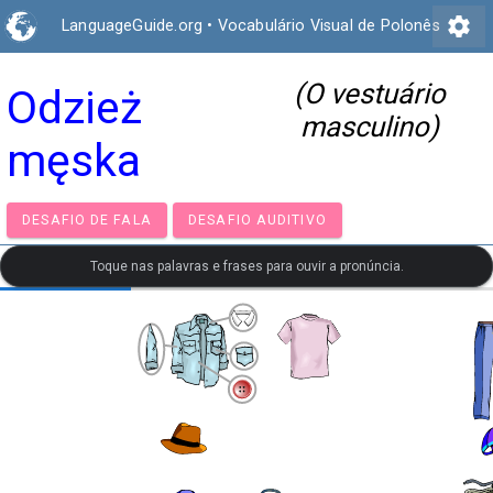
settings
LanguageGuide.org
•
Vocabulário Visual de Polonês
(O vestuário
Odzież
masculino)
męska
DESAFIO DE FALA
DESAFIO AUDITIVO
Toque nas palavras e frases para ouvir a pronúncia.