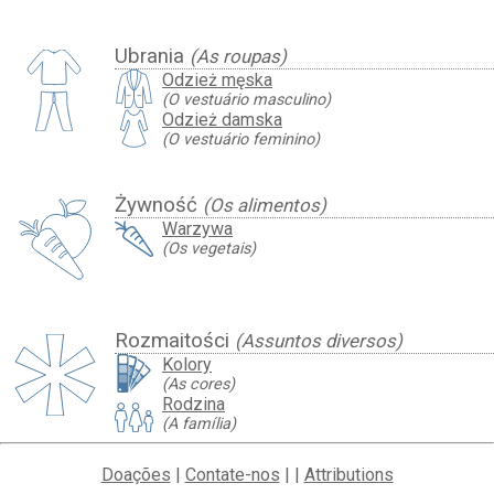
Ubrania
(As roupas)
Odzież męska
(O vestuário masculino)
Odzież damska
(O vestuário feminino)
Żywność
(Os alimentos)
Warzywa
(Os vegetais)
Rozmaitości
(Assuntos diversos)
Kolory
(As cores)
Rodzina
(A família)
Doações
|
Contate-nos
| |
Attributions