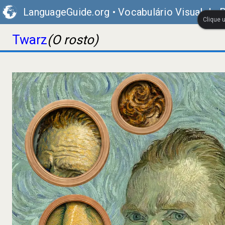
LanguageGuide.org
•
Vocabulário Visual de 
Clique 
Twarz
(O rosto)